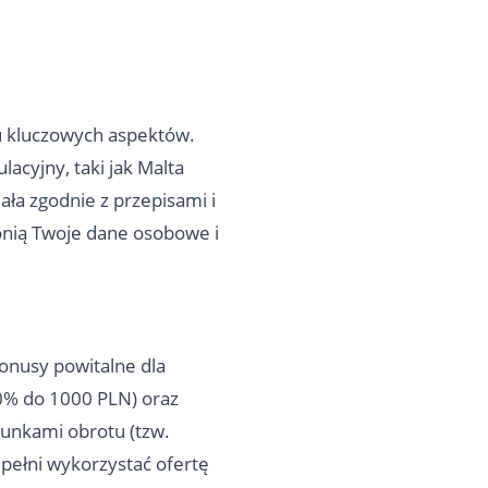
u kluczowych aspektów.
acyjny, taki jak Malta
ła zgodnie z przepisami i
onią Twoje dane osobowe i
onusy powitalne dla
0% do 1000 PLN) oraz
unkami obrotu (tzw.
pełni wykorzystać ofertę