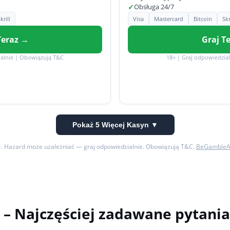
✓
Obsługa 24/7
krill
Visa
Mastercard
Bitcoin
Skr
Teraz →
Graj T
ialnie | Obowiązują T&C
18+ | Graj odpowiedzia
Pokaż 5 Więcej Kasyn ▼
+. Hazard może uzależniać — graj odpowiedzialnie. Obowiązują T&C.
BeGambleA
 – Najczęściej zadawane pytania