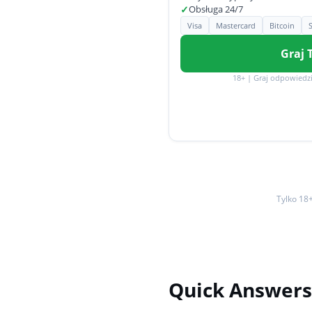
✓
Obsługa 24/7
Visa
Mastercard
Bitcoin
S
Graj 
18+ | Graj odpowiedz
Tylko 18
Quick Answers