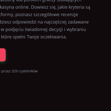
asyna online. Dowiesz się, jakie kryteria są
tformy, poznasz szczegółowe recenzje
ziesz odpowiedzi na najczęściej zadawane
 w podjęciu świadomej decyzji i wybraniu
 które spełni Twoje oczekiwania.
 przez 329 czytelników