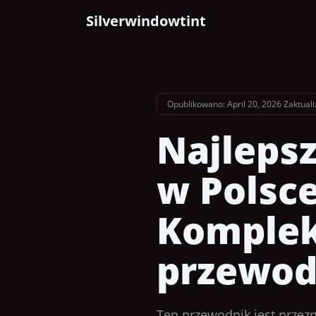
Silverwindowtint
Opublikowano: April 20, 2026
·
Zaktuali
Najleps
w Polsc
Komple
przewod
Ten przewodnik jest przezn