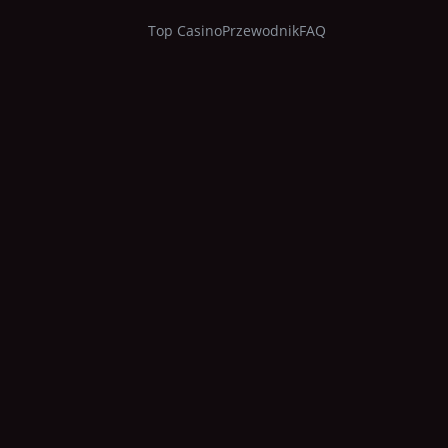
Top Casino
Przewodnik
FAQ