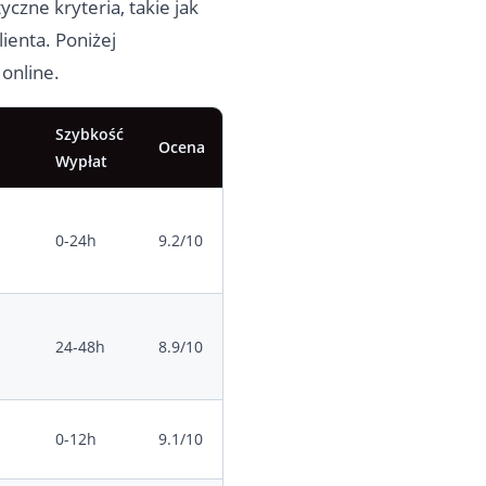
czne kryteria, takie jak
ienta. Poniżej
online.
Szybkość
Ocena
Wypłat
0-24h
9.2/10
24-48h
8.9/10
0-12h
9.1/10