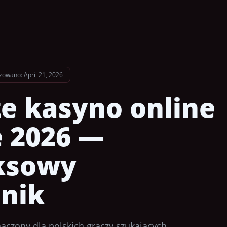
zowano: April 21, 2026
ze kasyno online
e 2026 —
ksowy
nik
aczony dla polskich graczy szukających