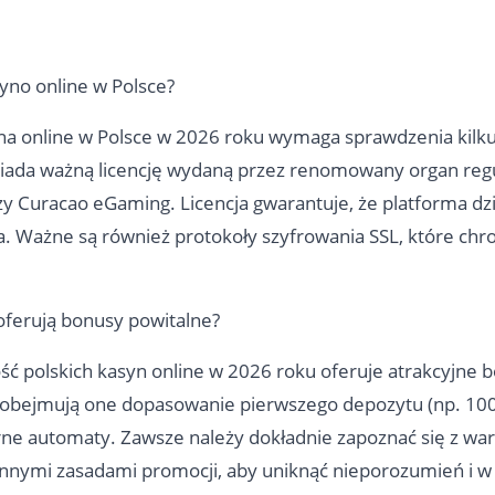
yno online w Polsce?
a online w Polsce w 2026 roku wymaga sprawdzenia kilk
siada ważną licencję wydaną przez renomowany organ regul
y Curacao eGaming. Licencja gwarantuje, że platforma dzia
a. Ważne są również protokoły szyfrowania SSL, które chr
 oferują bonusy powitalne?
ć polskich kasyn online w 2026 roku oferuje atrakcyjne b
 obejmują one dopasowanie pierwszego depozytu (np. 10
ne automaty. Zawsze należy dokładnie zapoznać się z war
innymi zasadami promocji, aby uniknąć nieporozumień i w 