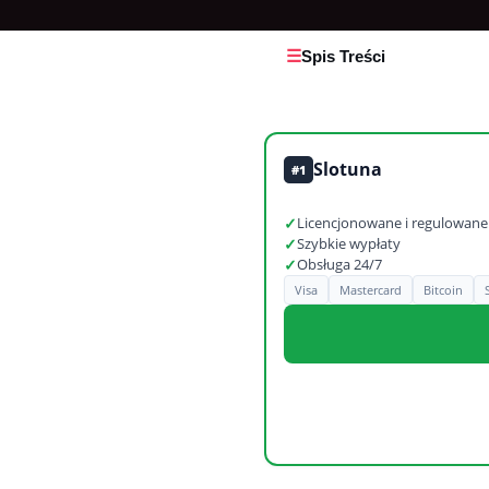
☰
Spis Treści
Slotuna
#1
✓
Licencjonowane i regulowane
✓
Szybkie wypłaty
✓
Obsługa 24/7
Visa
Mastercard
Bitcoin